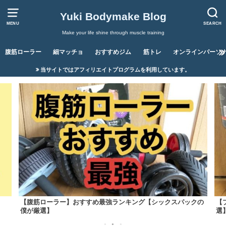
Yuki Bodymake Blog
MENU
SEARCH
Make your life shine through muscle training
腹筋ローラー
細マッチョ
おすすめジム
筋トレ
オンラインパーソ
当サイトではアフィリエイトプログラムを利用しています。
【腹筋ローラー】おすすめ最強ランキング【シックスパックの
【
僕が厳選】
選
1
2
3