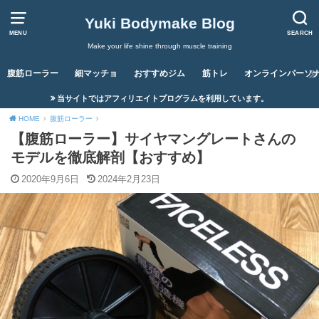
Yuki Bodymake Blog
MENU
SEARCH
Make your life shine through muscle training
腹筋ローラー
細マッチョ
おすすめジム
筋トレ
オンラインパーソ
当サイトではアフィリエイトプログラムを利用しています。
HOME
腹筋ローラー
【腹筋ローラー】サイヤマングレートさんの
モデルを徹底解剖【おすすめ】
2020年9月6日
2024年2月23日