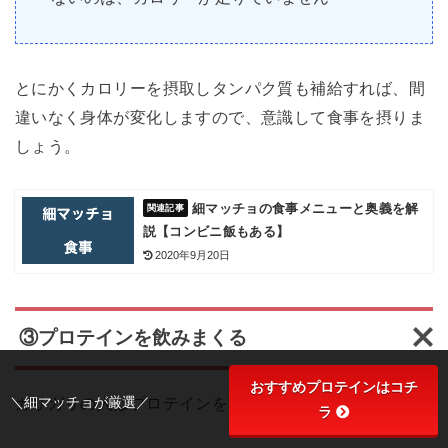
とにかくカロリーを摂取しタンパク質も補給すれば、間
違いなく身体が変化しますので、意識して食事を摂りま
しょう。
細マッチョの食事メニューと奥義を解
説【コンビニ飯もある】
2020年9月20日
③プロテインを飲みまくる
おすすめプロテインはコチ
＼細マッチョが厳選／
ガリガリの人はプロテインをとにかく飲みましょう。
ラ